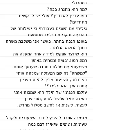
בתסכול:
למה הוא מתנהג ככה?
הוא עדיין לא מבין? אולי יש לו קשיים
מיוחדים?
גיליתי עם השנים בעבודתי כי יעילותה של
ההוראה והקניית הנלמד מוטמעת
באופן הנכון ביותר, כאשר אני משלבת משחק
בתוך הנושא הנלמד.
הוא שיוצר אפקט למידה אחר המעלה את
רמת המוטיבציה ומפחית באופן
משמעותי את מפלס החרדה שעוטף אותם.
"למשחק" זה שם הפעולה שמלווה אותי
בעבודתי, השיעור צריך להיות מעניין
אחרת איך הוא יילמד?!
עולמו הפנימי של הילד הוא שמכוון אותי
באיזה נתיב אפשר לסוע ,מתי צריך
לעצור, לשנות או לחשב מסלול מחדש.
מזמינה אתכם להציץ לחדר השיעורים ולקבל
טעימות וטיפים שיאירו לכם כמה